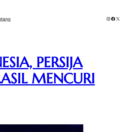
Instagram
Facebook
X
ntang
SIA, PERSIJA
RASIL MENCURI