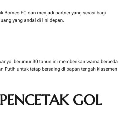
uk Borneo FC dan menjadi partner yang serasi bagi
uang yang andal di lini depan.
 Spanyol berumur 30 tahun ini memberikan warna berbeda
an Putih untuk tetap bersaing di papan tengah klasemen
 PENCETAK GOL