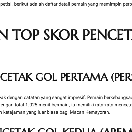
petisi, berikut adalah daftar detail pemain yang memimpin perbu
N TOP SKOR PENCET
CETAK GOL PERTAMA (PERS
anyak dengan catatan yang sangat impresif. Pemain berkebangsaan 
ngan total 1.025 menit bermain, ia memiliki rata-rata menceta
 ketajaman yang luar biasa bagi Macan Kemayoran.