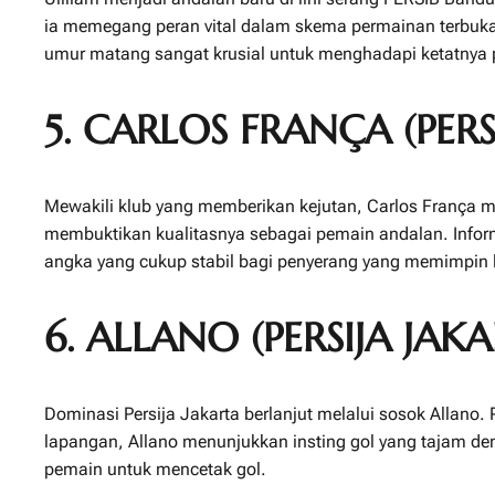
ia memegang peran vital dalam skema permainan terbuka 
umur matang sangat krusial untuk menghadapi ketatnya p
5. CARLOS FRANÇA (PERS
Mewakili klub yang memberikan kejutan, Carlos França mun
membuktikan kualitasnya sebagai pemain andalan. Inform
angka yang cukup stabil bagi penyerang yang memimpin l
6. ALLANO (PERSIJA JAK
Dominasi Persija Jakarta berlanjut melalui sosok Allano
lapangan, Allano menunjukkan insting gol yang tajam de
pemain untuk mencetak gol.