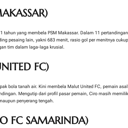
MAKASSAR)
31 tahun yang membela PSM Makassar. Dalam 11 pertandingan, 
ng pesaing lain, yakni 683 menit, rasio gol per menitnya cukup 
n tim dalam laga-laga krusial.
UNITED FC)
epak bola tanah air. Kini membela Malut United FC, pemain asa
ndingan. Mengutip dari profil pasar pemain, Ciro masih memili
, maupun penyerang tengah.
NEO FC SAMARINDA)