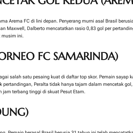
ENCETAK GOL KEDUA (AREM
tama Arema FC di lini depan. Penyerang murni asal Brasil beru
n Maxwell, Dalberto mencatatkan rasio 0,83 gol per pertanding
t musim ini.
BORNEO FC SAMARINDA)
 salah satu pesaing kuat di daftar top skor. Pemain sayap ka
stik pertandingan, Peralta tidak hanya tajam dalam mencetak gol
jam terbang tinggi di skuat Pesut Etam.
NDUNG)
ng. Pemain berasal Brasil berusia 31 tahun ini telah mencatatk