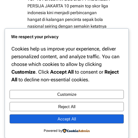
PERSIJA JAKARTA 10 pemain top skor liga
indonesia kini menjadi perbincangan
hangat di kalangan pencinta sepak bola
nasional seiring dengan semakin ketatnya
persaingan di papan atas klasemen.
We respect your privacy
Efektivitas bagi penyerang dalam
mengonversi peluang menjadi gol menjadi
Cookies help us improve your experience, deliver
pembeda signifikan bagi setiap klub yang
personalized content, and analyze traffic. You can
berlaga. Berdasarkan data yang di himpun,
choose which cookies to allow by clicking
…
Customize
. Click
Accept All
to consent or
Reject
All
to decline non-essential cookies.
Customize
Instagram
Facebook
X
Reject All
Accept All
Website Berita Olahraga Update | PPN
Powered by