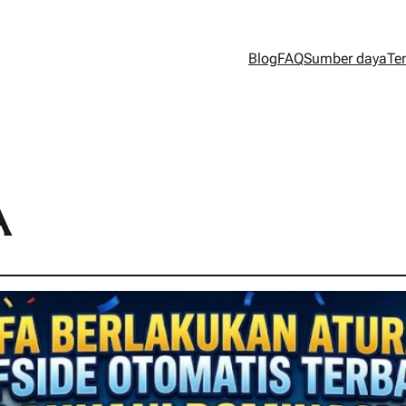
Blog
FAQ
Sumber daya
Te
A