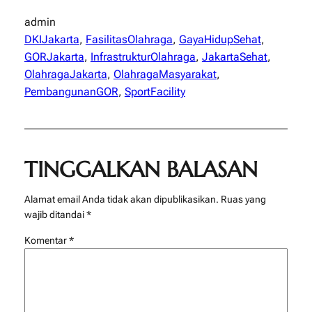
admin
DKIJakarta
, 
FasilitasOlahraga
, 
GayaHidupSehat
, 
GORJakarta
, 
InfrastrukturOlahraga
, 
JakartaSehat
, 
OlahragaJakarta
, 
OlahragaMasyarakat
, 
PembangunanGOR
, 
SportFacility
TINGGALKAN BALASAN
Alamat email Anda tidak akan dipublikasikan.
Ruas yang
wajib ditandai
*
Komentar
*