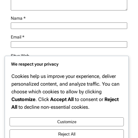
Nama
*
Email
*
Situs Web
We respect your privacy
Simpan nama, email, dan situs web saya pada peramban
Cookies help us improve your experience, deliver
ini untuk komentar saya berikutnya.
personalized content, and analyze traffic. You can
choose which cookies to allow by clicking
Customize
. Click
Accept All
to consent or
Reject
All
to decline non-essential cookies.
Customize
Instagram
Facebook
X
Reject All