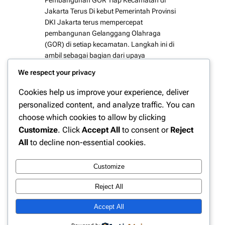
Jakarta Terus Di kebut Pemerintah Provinsi
DKI Jakarta terus mempercepat
pembangunan Gelanggang Olahraga
(GOR) di setiap kecamatan. Langkah ini di
ambil sebagai bagian dari upaya
pemerataan fasilitas olahraga sekaligus
We respect your privacy
peningkatan kualitas hidup masyarakat.
Dengan ketersediaan sarana olahraga yang
Cookies help us improve your experience, deliver
memadai, di harapkan aktivitas fisik warga
personalized content, and analyze traffic. You can
dapat meningkat secara signifikan.
choose which cookies to allow by clicking
Program pembangunan…
Customize
. Click
Accept All
to consent or
Reject
All
to decline non-essential cookies.
Customize
Instagram
Facebook
X
Reject All
Accept All
Website Berita Olahraga Update | PPN