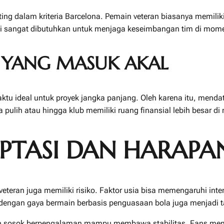
enting dalam kriteria Barcelona. Pemain veteran biasanya mem
l ini sangat dibutuhkan untuk menjaga keseimbangan tim di mo
K YANG MASUK AKAL
ktu ideal untuk proyek jangka panjang. Oleh karena itu, menda
ulih atau hingga klub memiliki ruang finansial lebih besar d
ASI DAN HARAPAN 
 veteran juga memiliki risiko. Faktor usia bisa memengaruhi in
i dengan gaya bermain berbasis penguasaan bola juga menjadi t
 sosok berpengalaman mampu membawa stabilitas. Fans memaha