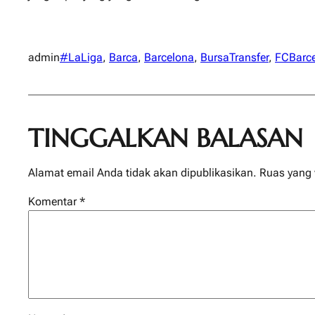
admin
#LaLiga
, 
Barca
, 
Barcelona
, 
BursaTransfer
, 
FCBarc
TINGGALKAN BALASAN
Alamat email Anda tidak akan dipublikasikan.
Ruas yang 
Komentar
*