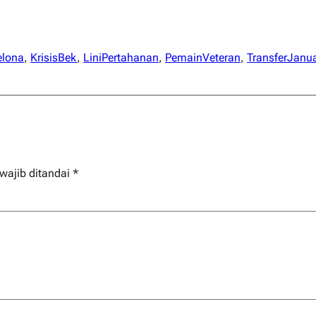
elona
, 
KrisisBek
, 
LiniPertahanan
, 
PemainVeteran
, 
TransferJanua
wajib ditandai
*