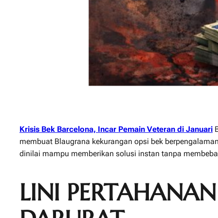
Krisis Bek Barcelona, Incar Pemain Veteran di Januari
B
membuat Blaugrana kekurangan opsi bek berpengalaman. 
dinilai mampu memberikan solusi instan tanpa membebani
LINI PERTAHANA