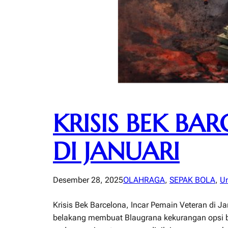
KRISIS BEK BA
DI JANUARI
Desember 28, 2025
OLAHRAGA
, 
SEPAK BOLA
, 
Un
Krisis Bek Barcelona, Incar Pemain Veteran di J
belakang membuat Blaugrana kekurangan opsi be