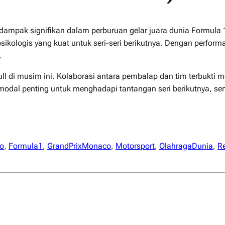
dampak signifikan dalam perburuan gelar juara dunia Formula
logis yang kuat untuk seri-seri berikutnya. Dengan performa k
.
 di musim ini. Kolaborasi antara pembalap dan tim terbukti m
modal penting untuk menghadapi tantangan seri berikutnya, s
o
, 
Formula1
, 
GrandPrixMonaco
, 
Motorsport
, 
OlahragaDunia
, 
R