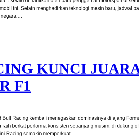
1 selalu di nantikan oleh para penggemar motorsport di selur
 mobil ini. Selain menghadirkan teknologi mesin baru, jadwal
i negara.…
CING KUNCI JUAR
R F1
d Bull Racing kembali menegaskan dominasinya di ajang Formul
i raih berkat performa konsisten sepanjang musim, di dukung oleh
l ini Racing semakin memperkuat…