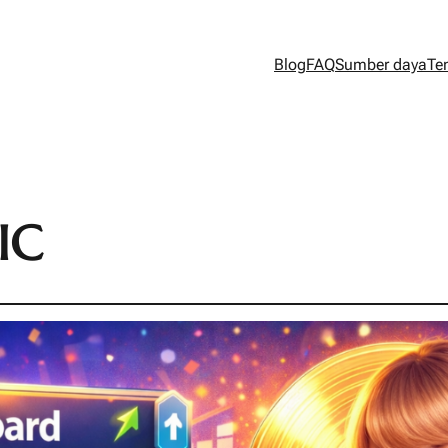
Blog
FAQ
Sumber daya
Te
IC