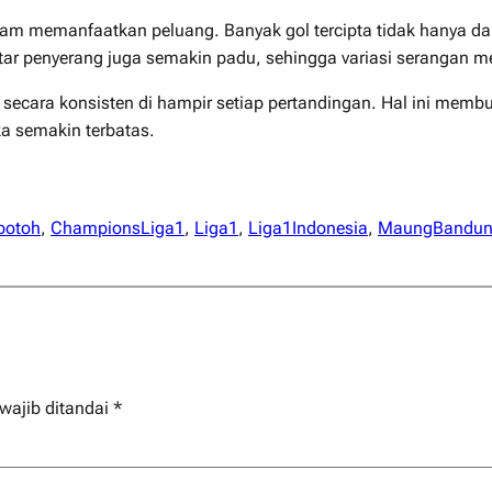
lam memanfaatkan peluang. Banyak gol tercipta tidak hanya dari
ar penyerang juga semakin padu, sehingga variasi serangan menj
secara konsisten di hampir setiap pertandingan. Hal ini membua
 semakin terbatas.
botoh
, 
ChampionsLiga1
, 
Liga1
, 
Liga1Indonesia
, 
MaungBandu
wajib ditandai
*