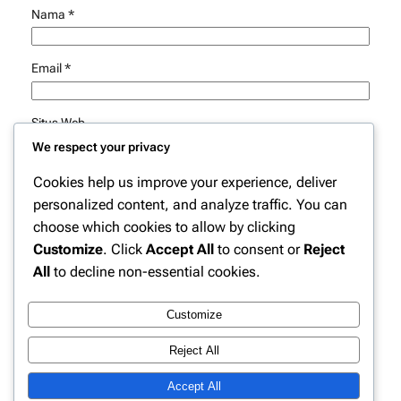
Nama
*
Email
*
Situs Web
We respect your privacy
Simpan nama, email, dan situs web saya pada peramban
Cookies help us improve your experience, deliver
ini untuk komentar saya berikutnya.
personalized content, and analyze traffic. You can
choose which cookies to allow by clicking
Customize
. Click
Accept All
to consent or
Reject
All
to decline non-essential cookies.
Customize
Instagram
Facebook
X
Reject All
Accept All
Website Berita Olahraga Update | PPN