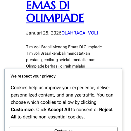
EMAS DI
OLIMPIADE
Januari 25, 2026
OLAHRAGA
, 
VOLI
Tim Voli Brasil Menang Emas Di Olimpiade
Tim voli Brasil kembali mencatatkan
prestasi gemilang setelah medali emas
Olimpiade berhasil di raih melalui
penampilan yang konsisten dan penuh
We respect your privacy
determinasi. Kemenangan ini menjadi bukti
kekuatan Brasil sebagai salah satu raksasa
Cookies help us improve your experience, deliver
bola voli dunia. Sejak fase awal turnamen,
personalized content, and analyze traffic. You can
permainan solid telah di perlihatkan,
choose which cookies to allow by clicking
sehingga kepercayaan diri tim terus…
Customize
. Click
Accept All
to consent or
Reject
All
to decline non-essential cookies.
Customize