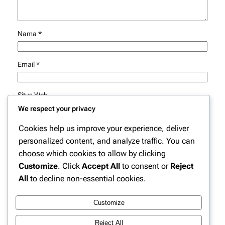
Nama
*
Email
*
Situs Web
We respect your privacy
Simpan nama, email, dan situs web saya pada peramban
Cookies help us improve your experience, deliver
ini untuk komentar saya berikutnya.
personalized content, and analyze traffic. You can
choose which cookies to allow by clicking
Customize
. Click
Accept All
to consent or
Reject
All
to decline non-essential cookies.
Customize
Instagram
Facebook
X
Reject All