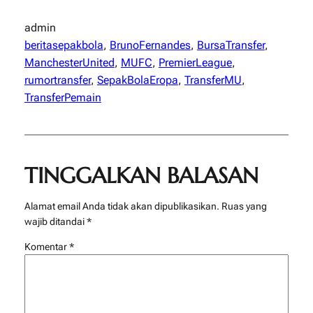
admin
beritasepakbola
, 
BrunoFernandes
, 
BursaTransfer
, 
ManchesterUnited
, 
MUFC
, 
PremierLeague
, 
rumortransfer
, 
SepakBolaEropa
, 
TransferMU
, 
TransferPemain
TINGGALKAN BALASAN
Alamat email Anda tidak akan dipublikasikan.
Ruas yang
wajib ditandai
*
Komentar
*