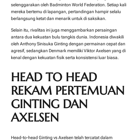
selenggarakan oleh
Badminton World Federation
. Setiap kali
mereka bertemu di lapangan, pertandingan hampir selalu
berlangsung ketat dan menarik untuk di saksikan.
Selain itu, rivalitas ini juga menggambarkan persaingan
antara dua kekuatan bulu tangkis dunia. Indonesia diwakili
oleh Anthony Sinisuka Ginting dengan permainan cepat dan
agresif, sedangkan Denmark memiliki Viktor Axelsen yang di
kenal dengan kekuatan fisik serta konsistensi luar biasa.
HEAD TO HEAD
REKAM PERTEMUAN
GINTING DAN
AXELSEN
Head-to-head Ginting vs Axelsen telah tercatat dalam