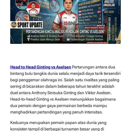
Head to Head Ginting vs Axelsen
Pertarungan antara dua
bintang bulu tangkis dunia selalu menjadi daya tarik tersendiri
bagi penggemar olahraga ini. Salah satu rivalitas yang paling
sering di bicarakan dalam beberapa tahun terakhir adalah
duel antara
Anthony Sinisuka Ginting
dan
Viktor Axelsen
.
Head-to-head Ginting vs Axelsen menunjukkan bagaimana
dua pemain dengan gaya permainan berbeda mampu
menghadirkan pertandingan yang penuh intensitas.
Keduanya merupakan pemain papan atas dunia yang
konsisten tampil di berbagai turnamen besar yang di