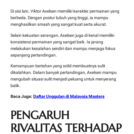
Di sisi lain,
Viktor Axelsen
memiliki karakter permainan yang
berbeda. Dengan postur tubuh yang tinggi, ia mampu
menghasilkan smash yang sangat kuat serta akurat.
Selain kekuatan serangan, Axelsen juga di kenal memiliki
konsistensi permainan yang sangat baik. Ia jarang
melakukan kesalahan sendiri dan mampu menjaga fokus
sepanjang pertandingan.
Kemampuan bertahan yang solid membuatnya sulit
dikalahkan. Dalam banyak pertandingan, Axelsen mampu
mengubah situasi sulit menjadi peluang untuk menyerang
balik.
Baca Juga:
Daftar Unggulan di Malaysia Masters
PENGARUH
RIVALITAS TERHADAP