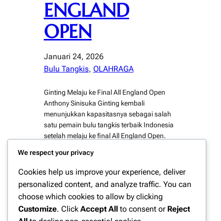
ENGLAND
OPEN
Januari 24, 2026
Bulu Tangkis
, 
OLAHRAGA
Ginting Melaju ke Final All England Open
Anthony Sinisuka Ginting kembali
menunjukkan kapasitasnya sebagai salah
satu pemain bulu tangkis terbaik Indonesia
setelah melaju ke final All England Open.
Kepastian tersebut di raih usai penampilan
We respect your privacy
solid yang di tampilkan sepanjang
turnamen, termasuk saat menghadapi
Cookies help us improve your experience, deliver
lawan-lawan tangguh di fase gugur. Melalui
personalized content, and analyze traffic. You can
permainan agresif dan konsisten, Ginting
choose which cookies to allow by clicking
mampu…
Customize
. Click
Accept All
to consent or
Reject