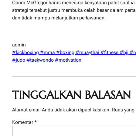
Conor McGregor harus menerima kenyataan pahit saat ia 
strategi tersebut justru membuka celah besar dalam pe
dan tidak mampu melanjutkan perlawanan.
admin
#kickboxing #mma #boxing #muaythai #fitness #bjj #mart
#judo #taekwondo #motivation
TINGGALKAN BALASAN
Alamat email Anda tidak akan dipublikasikan.
Ruas yang 
Komentar
*