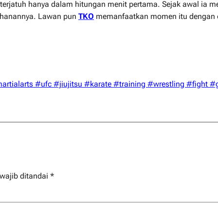
terjatuh hanya dalam hitungan menit pertama. Sejak awal ia 
rtahanannya. Lawan pun
TKO
memanfaatkan momen itu dengan e
ialarts #ufc #jiujitsu #karate #training #wrestling #fight 
wajib ditandai
*