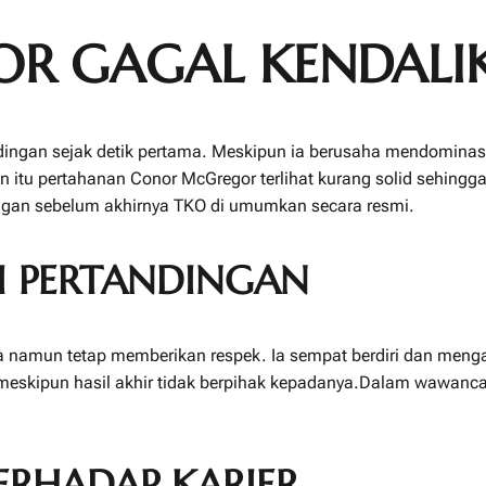
R GAGAL KENDALI
ngan sejak detik pertama. Meskipun ia berusaha mendominasi de
 itu pertahanan Conor McGregor terlihat kurang solid sehingga
ngan sebelum akhirnya TKO di umumkan secara resmi.
I PERTANDINGAN
 namun tetap memberikan respek. Ia sempat berdiri dan menga
k meskipun hasil akhir tidak berpihak kepadanya.Dalam wawan
RHADAP KARIER