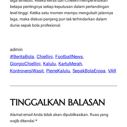
laga tersebut. Reaksi keras dari Chiellini memperlihatkan
betapa pentingnya setiap keputusan dalam pertandingan
level tinggi. Ketika satu momen mampu mengubah jalannya
laga, maka diskusi panjang pun tak terhindarkan dalam
dunia sepak bola profesional.
admin
#BeritaBola
, 
Chiellini
, 
FootballNews
, 
GiorgioChiellini
, 
Kalulu
, 
KartuMerah
, 
KontroversiWasit
, 
PierreKalulu
, 
SepakBolaEropa
, 
VAR
TINGGALKAN BALASAN
Alamat email Anda tidak akan dipublikasikan.
Ruas yang
wajib ditandai
*