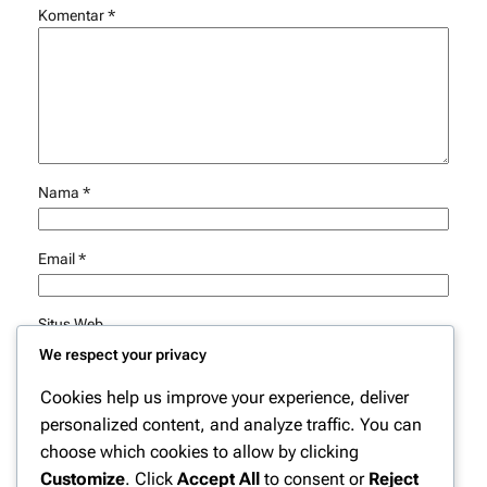
Komentar
*
Nama
*
Email
*
Situs Web
We respect your privacy
Simpan nama, email, dan situs web saya pada peramban
Cookies help us improve your experience, deliver
ini untuk komentar saya berikutnya.
personalized content, and analyze traffic. You can
choose which cookies to allow by clicking
Customize
. Click
Accept All
to consent or
Reject