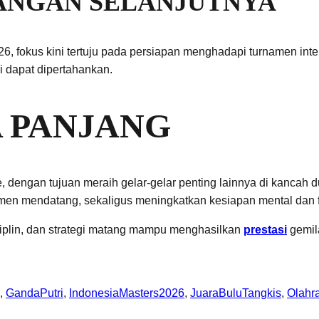
TANGAN SELANJUTNYA
fokus kini tertuju pada persiapan menghadapi turnamen inter
si dapat dipertahankan.
 PANJANG
ite, dengan tujuan meraih gelar-gelar penting lainnya di kanca
en mendatang, sekaligus meningkatkan kesiapan mental dan fis
siplin, dan strategi matang mampu menghasilkan
prestasi
gemila
, 
GandaPutri
, 
IndonesiaMasters2026
, 
JuaraBuluTangkis
, 
Olahr