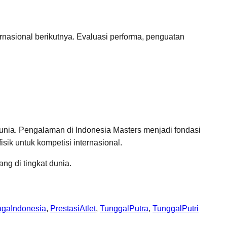
nasional berikutnya. Evaluasi performa, penguatan
h dunia. Pengalaman di Indonesia Masters menjadi fondasi
ik untuk kompetisi internasional.
ng di tingkat dunia.
agaIndonesia
, 
PrestasiAtlet
, 
TunggalPutra
, 
TunggalPutri