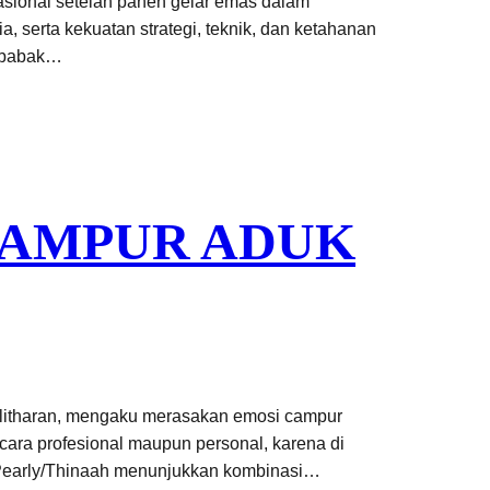
asional setelah panen gelar emas dalam
a, serta kekuatan strategi, teknik, dan ketahanan
k babak…
CAMPUR ADUK
alitharan, mengaku merasakan emosi campur
ara profesional maupun personal, karena di
, Pearly/Thinaah menunjukkan kombinasi…