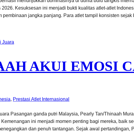
erhasil menunjukkan dominasinya di dunia bulu tangkis intern
2026. Kesuksesan ini menjadi bukti kualitas atlet-atlet Indonesi
 pembinaan jangka panjang. Para atlet tampil konsisten seja
AAH AKUI EMOSI 
onesia
, 
Prestasi Atlet Internasional
uara Pasangan ganda putri Malaysia, Pearly Tan/Thinaah Mur
. Kemenangan ini menjadi momen penting bagi mereka, baik sec
g menegangkan dan penuh tantangan. Sejak awal pertandingan