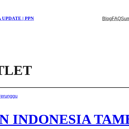
 UPDATE | PPN
Blog
FAQ
Sum
TLET
N INDONESIA TAM