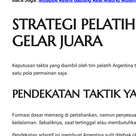
Baca Juga:
Mbappe Resmi Gabung Real Madrid Musi
STRATEGI PELATI
GELAR JUARA
Keputusan taktis yang diambil oleh tim pelatih Argentina t
satu pola permainan saja.
PENDEKATAN TAKTIK Y
Formasi dasar memang di pertahankan, namun penyesuaia
kedalaman. Sebaliknya, saat tertinggal atau membutuhkan
Pendekatan adaptif ini membuat Argentina sulit ditebak 