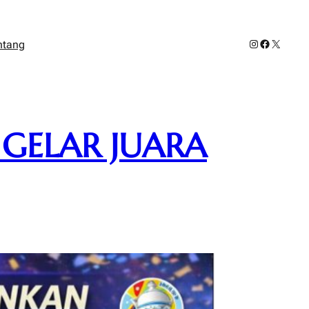
Instagram
Facebook
X
ntang
GELAR JUARA