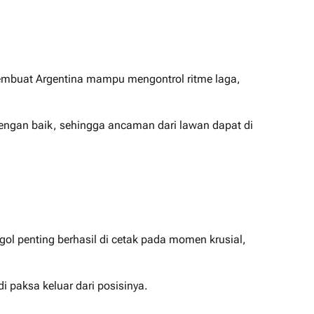
membuat Argentina mampu mengontrol ritme laga,
dengan baik, sehingga ancaman dari lawan dapat di
gol penting berhasil di cetak pada momen krusial,
 paksa keluar dari posisinya.