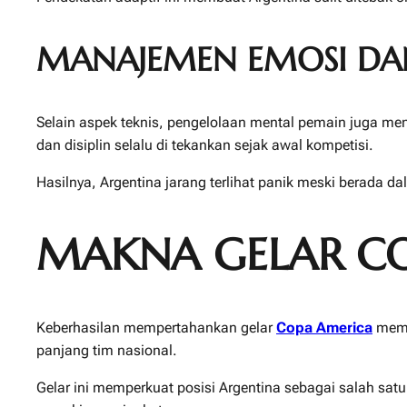
MANAJEMEN EMOSI DA
Selain aspek teknis, pengelolaan mental pemain juga men
dan disiplin selalu di tekankan sejak awal kompetisi.
Hasilnya, Argentina jarang terlihat panik meski berada da
MAKNA GELAR CO
Keberhasilan mempertahankan gelar
Copa America
memil
panjang tim nasional.
Gelar ini memperkuat posisi Argentina sebagai salah satu