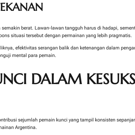
TEKANAN
 semakin berat. Lawan-lawan tangguh harus di hadapi, sementar
s situasi tersebut dengan permainan yang lebih pragmatis.
aliknya, efektivitas serangan balik dan ketenangan dalam peng
nguji mental para pemain.
UNCI DALAM KESUK
kontribusi sejumlah pemain kunci yang tampil konsisten sepa
ainan Argentina.