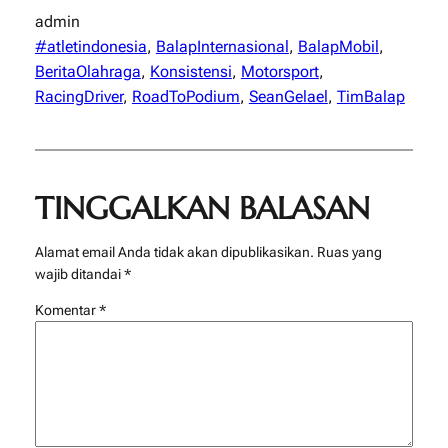
admin
#atletindonesia
, 
BalapInternasional
, 
BalapMobil
, 
BeritaOlahraga
, 
Konsistensi
, 
Motorsport
, 
RacingDriver
, 
RoadToPodium
, 
SeanGelael
, 
TimBalap
TINGGALKAN BALASAN
Alamat email Anda tidak akan dipublikasikan.
Ruas yang
wajib ditandai
*
Komentar
*