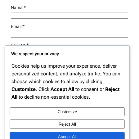
Nama
*
Email
*
Situs Web
We respect your privacy
Simpan nama, email, dan situs web saya pada peramban
Cookies help us improve your experience, deliver
ini untuk komentar saya berikutnya.
personalized content, and analyze traffic. You can
choose which cookies to allow by clicking
Customize
. Click
Accept All
to consent or
Reject
All
to decline non-essential cookies.
Customize
Instagram
Facebook
X
Reject All
Accept All