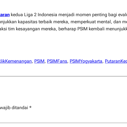
taran
kedua Liga 2 Indonesia menjadi momen penting bagi evalua
njukkan kapasitas terbaik mereka, memperkuat mental, dan mem
anti aksi tim kesayangan mereka, berharap PSIM kembali menun
klikKemenangan
, 
PSIM
, 
PSIMFans
, 
PSIMYogyakarta
, 
PutaranKe
wajib ditandai
*