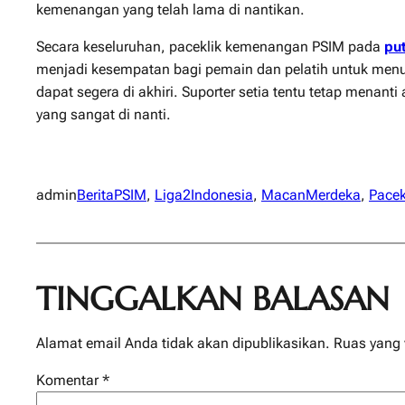
kemenangan yang telah lama di nantikan.
Secara keseluruhan, paceklik kemenangan PSIM pada
pu
menjadi kesempatan bagi pemain dan pelatih untuk menu
dapat segera di akhiri. Suporter setia tentu tetap men
yang sangat di nanti.
admin
BeritaPSIM
, 
Liga2Indonesia
, 
MacanMerdeka
, 
Pace
TINGGALKAN BALASAN
Alamat email Anda tidak akan dipublikasikan.
Ruas yang 
Komentar
*