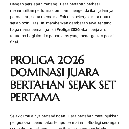
Dengan persiapan matang, juara bertahan berhasil
menampilkan performa dominan, mengendalikan jalannya
permainan, serta memaksa Falcons bekerja ekstra untuk
setiap poin. Hasil ini memberikan gambaran awal tentang
bagaimana persaingan di
Proliga 2026
akan berjalan,
terutama bagi tim-tim papan atas yang menargetkan posisi
final.
PROLIGA 2026
DOMINASI JUARA
BERTAHAN SEJAK SET
PERTAMA
Sejak di mulainya pertandingan, juara bertahan menunjukkan
penguasaan penuh atas tempo permainan. Strategi serangan
cepat dan rotasi pemain yang fleksibel membuat Medan