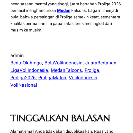
penguasaan mental yang tinggi, juara bertahan Proliga 2026
berhasil menghancurkan
Medan
Falcons. Laga ini menjadi
bukti bahwa persaingan di Proliga semakin ketat, sementara
kualitas permainan tim papan atas terus meningkat dari
musim ke musim.
admin
BeritaOlahraga
, 
BolaVoliIndonesia
, 
JuaraBertahan
, 
LigaVoliIndonesia
, 
MedanFalcons
, 
Proliga
, 
Proliga2026
, 
ProligaMatch
, 
VoliIndonesia
, 
VoliNasional
TINGGALKAN BALASAN
Alamat email Anda tidak akan dipublikasikan.
Ruas yang