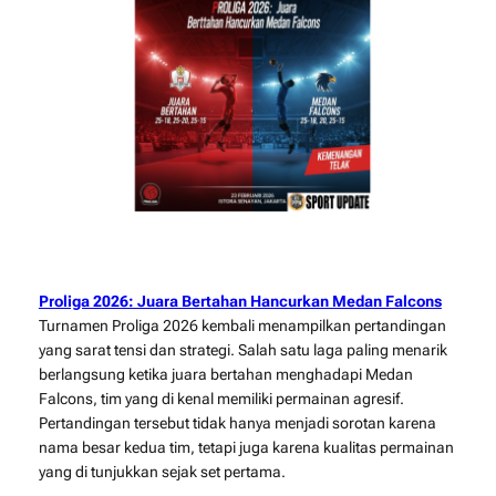
Proliga 2026: Juara Bertahan Hancurkan Medan Falcons
Turnamen Proliga 2026 kembali menampilkan pertandingan
yang sarat tensi dan strategi. Salah satu laga paling menarik
berlangsung ketika juara bertahan menghadapi Medan
Falcons, tim yang di kenal memiliki permainan agresif.
Pertandingan tersebut tidak hanya menjadi sorotan karena
nama besar kedua tim, tetapi juga karena kualitas permainan
yang di tunjukkan sejak set pertama.