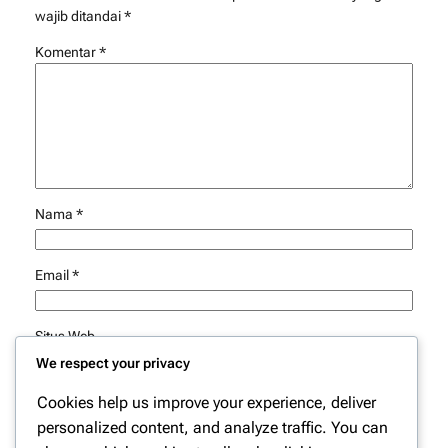
wajib ditandai
*
Komentar
*
Nama
*
Email
*
Situs Web
We respect your privacy
Simpan nama, email, dan situs web saya pada peramban
Cookies help us improve your experience, deliver
ini untuk komentar saya berikutnya.
personalized content, and analyze traffic. You can