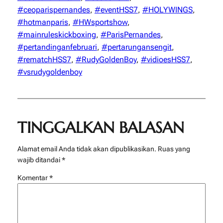
#ceoparispernandes
, 
#eventHSS7
, 
#HOLYWINGS
, 
#hotmanparis
, 
#HWsportshow
, 
#mainruleskickboxing
, 
#ParisPernandes
, 
#pertandinganfebruari
, 
#pertarungansengit
, 
#rematchHSS7
, 
#RudyGoldenBoy
, 
#vidioesHSS7
, 
#vsrudygoldenboy
TINGGALKAN BALASAN
Alamat email Anda tidak akan dipublikasikan.
Ruas yang
wajib ditandai
*
Komentar
*