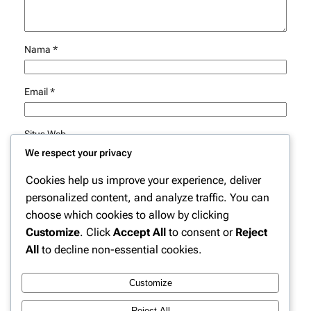
Nama
*
Email
*
Situs Web
We respect your privacy
Simpan nama, email, dan situs web saya pada peramban
Cookies help us improve your experience, deliver
ini untuk komentar saya berikutnya.
personalized content, and analyze traffic. You can
choose which cookies to allow by clicking
Customize
. Click
Accept All
to consent or
Reject
All
to decline non-essential cookies.
Customize
Instagram
Facebook
X
Reject All