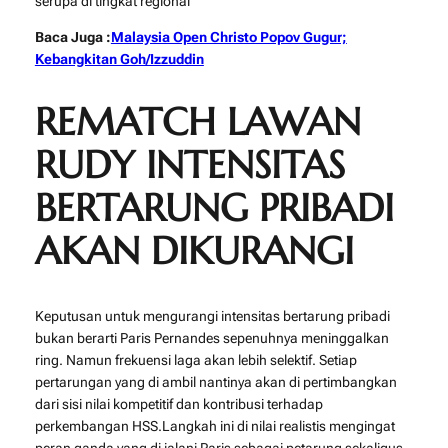
serupa di tingkat regional
Baca Juga :
Malaysia Open Christo Popov Gugur;
Kebangkitan Goh/Izzuddin
REMATCH LAWAN
RUDY INTENSITAS
BERTARUNG PRIBADI
AKAN DIKURANGI
Keputusan untuk mengurangi intensitas bertarung pribadi
bukan berarti Paris Pernandes sepenuhnya meninggalkan
ring. Namun frekuensi laga akan lebih selektif. Setiap
pertarungan yang di ambil nantinya akan di pertimbangkan
dari sisi nilai kompetitif dan kontribusi terhadap
perkembangan HSS.Langkah ini di nilai realistis mengingat
peran ganda yang di jalani Paris sebagai petarung sekaligus