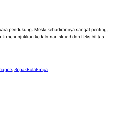
para pendukung. Meski kehadirannya sangat penting,
ntuk menunjukkan kedalaman skuad dan fleksibilitas
bappe
, 
SepakBolaEropa