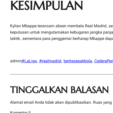
KESIMPULAN
Kylian Mbappe terancam absen membela Real Madrid, sebu
keputusan untuk mengutamakan kebugaran jangka panjang
taktik, sementara para penggemar berharap Mbappe dapat
admin
#LaLiga
, 
#realmadrid
, 
beritasepakbola
, 
CederaPe
TINGGALKAN BALASAN
Alamat email Anda tidak akan dipublikasikan.
Ruas yang 
Komentar
*