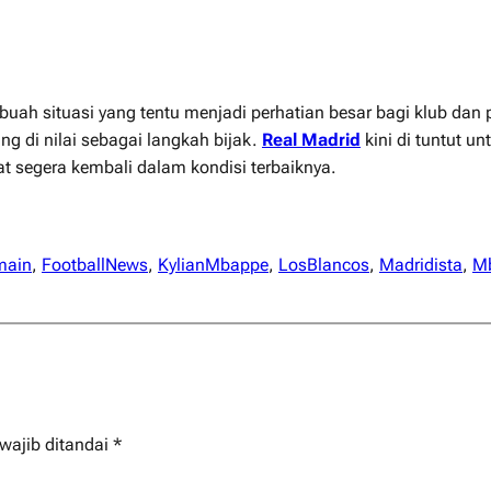
ah situasi yang tentu menjadi perhatian besar bagi klub dan 
 di nilai sebagai langkah bijak.
Real Madrid
kini di tuntut u
 segera kembali dalam kondisi terbaiknya.
main
, 
FootballNews
, 
KylianMbappe
, 
LosBlancos
, 
Madridista
, 
M
wajib ditandai
*