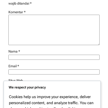
wajib ditandai
*
Komentar
*
Nama
*
Email
*
Situs Web
We respect your privacy
Simpan nama, email, dan situs web saya pada peramban
Cookies help us improve your experience, deliver
ini untuk komentar saya berikutnya.
personalized content, and analyze traffic. You can