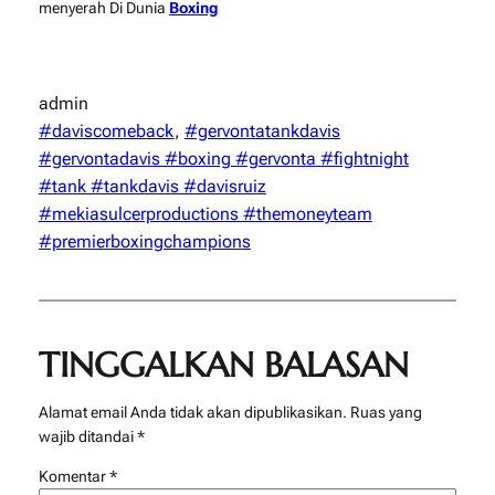
menyerah Di Dunia
Boxing
admin
#daviscomeback
, 
#gervontatankdavis
#gervontadavis #boxing #gervonta #fightnight
#tank #tankdavis #davisruiz
#mekiasulcerproductions #themoneyteam
#premierboxingchampions
TINGGALKAN BALASAN
Alamat email Anda tidak akan dipublikasikan.
Ruas yang
wajib ditandai
*
Komentar
*