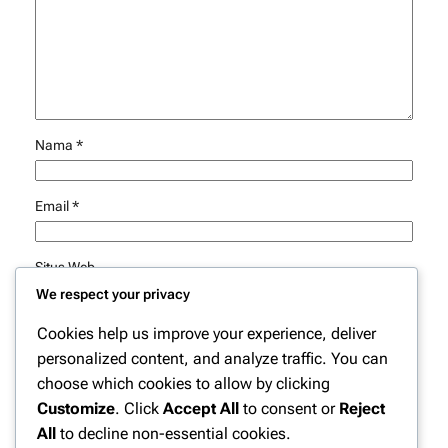
Nama
*
Email
*
Situs Web
We respect your privacy
Simpan nama, email, dan situs web saya pada peramban
Cookies help us improve your experience, deliver
ini untuk komentar saya berikutnya.
personalized content, and analyze traffic. You can
choose which cookies to allow by clicking
Customize
. Click
Accept All
to consent or
Reject
All
to decline non-essential cookies.