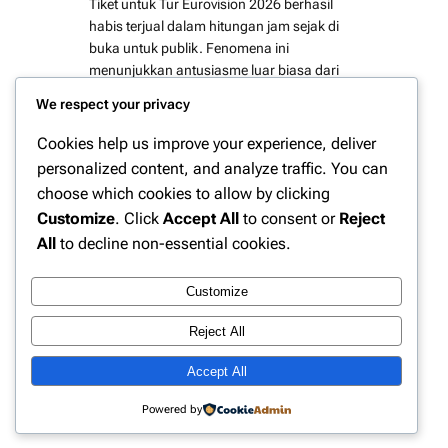
Tiket untuk Tur Eurovision 2026 berhasil
habis terjual dalam hitungan jam sejak di
buka untuk publik. Fenomena ini
menunjukkan antusiasme luar biasa dari
penggemar musik internasional, yang telah
We respect your privacy
menantikan rangkaian tur dari salah satu
festival musik terbesar di dunia. Selain itu,
Cookies help us improve your experience, deliver
ludesnya penjualan tiket juga
personalized content, and analyze traffic. You can
mencerminkan peningkatan popularitas
choose which cookies to allow by clicking
Eurovision…
Customize
. Click
Accept All
to consent or
Reject
All
to decline non-essential cookies.
Customize
Instagram
Facebook
X
Reject All
Accept All
Website Berita Olahraga Update | PPN
Powered by