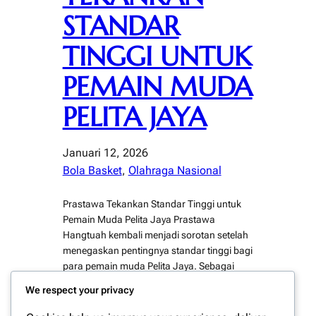
STANDAR
TINGGI UNTUK
PEMAIN MUDA
PELITA JAYA
Januari 12, 2026
Bola Basket
, 
Olahraga Nasional
Prastawa Tekankan Standar Tinggi untuk
Pemain Muda Pelita Jaya Prastawa
Hangtuah kembali menjadi sorotan setelah
menegaskan pentingnya standar tinggi bagi
para pemain muda Pelita Jaya. Sebagai
salah satu pemain senior yang telah
We respect your privacy
melewati berbagai fase kompetisi bola
basket nasional dan internasional,