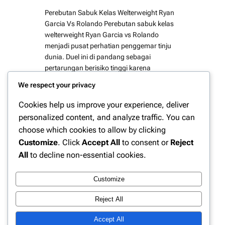
Perebutan Sabuk Kelas Welterweight Ryan
Garcia Vs Rolando Perebutan sabuk kelas
welterweight Ryan Garcia vs Rolando
menjadi pusat perhatian penggemar tinju
dunia. Duel ini di pandang sebagai
pertarungan berisiko tinggi karena
mempertemukan dua petinju dengan ambisi
We respect your privacy
besar dan gaya bertarung yang
berlawanan. Sejak jadwal resmi di
Cookies help us improve your experience, deliver
umumkan intensitas pemberitaan
personalized content, and analyze traffic. You can
meningkat sementara ekspektasi publik
choose which cookies to allow by clicking
terus terbentuk…
Customize
. Click
Accept All
to consent or
Reject
All
to decline non-essential cookies.
Customize
Instagram
Facebook
X
Reject All
Accept All
Website Berita Olahraga Update | PPN