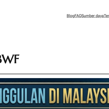
Blog
FAQ
Sumber daya
Te
BWF