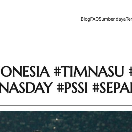
Blog
FAQ
Sumber daya
Te
ONESIA #TIMNASU 
NASDAY #PSSI #SEP