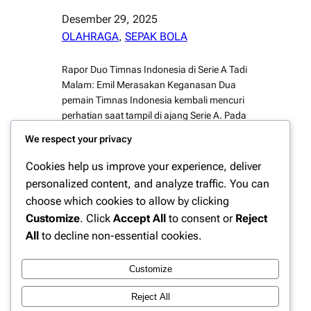
Desember 29, 2025
OLAHRAGA
, 
SEPAK BOLA
Rapor Duo Timnas Indonesia di Serie A Tadi
Malam: Emil Merasakan Keganasan Dua
pemain Timnas Indonesia kembali mencuri
perhatian saat tampil di ajang Serie A. Pada
pertandingan yang berlangsung tadi
We respect your privacy
malam, performa mereka menjadi sorotan,
terutama kiper Emil Audero yang harus
Cookies help us improve your experience, deliver
menghadapi tekanan luar biasa dari lini
personalized content, and analyze traffic. You can
serang lawan. Laga tersebut menjadi ujian
choose which cookies to allow by clicking
berat sekaligus…
Customize
. Click
Accept All
to consent or
Reject
All
to decline non-essential cookies.
Customize
Instagram
Facebook
X
Reject All