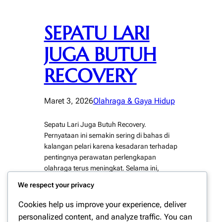
SEPATU LARI
JUGA BUTUH
RECOVERY
Maret 3, 2026
Olahraga & Gaya Hidup
Sepatu Lari Juga Butuh Recovery.
Pernyataan ini semakin sering di bahas di
kalangan pelari karena kesadaran terhadap
pentingnya perawatan perlengkapan
olahraga terus meningkat. Selama ini,
perhatian utama memang lebih banyak di
We respect your privacy
berikan pada pemulihan tubuh setelah
latihan. Namun demikian, sepatu sebagai
Cookies help us improve your experience, deliver
alat utama penunjang performa sering kali
personalized content, and analyze traffic. You can