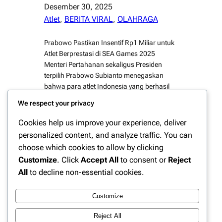
Desember 30, 2025
Atlet
, 
BERITA VIRAL
, 
OLAHRAGA
Prabowo Pastikan Insentif Rp1 Miliar untuk
Atlet Berprestasi di SEA Games 2025
Menteri Pertahanan sekaligus Presiden
terpilih Prabowo Subianto menegaskan
bahwa para atlet Indonesia yang berhasil
meraih medali emas di SEA Games 2025
We respect your privacy
Thailand akan menerima insentif hingga
Rp1 miliar. Pernyataan ini di sampaikan
Cookies help us improve your experience, deliver
saat kunjungan ke markas olahraga
personalized content, and analyze traffic. You can
nasional dan mendapat sambutan hangat
choose which cookies to allow by clicking
dari…
Customize
. Click
Accept All
to consent or
Reject
All
to decline non-essential cookies.
Customize
Instagram
Facebook
X
Reject All