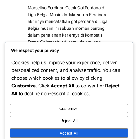
Marselino Ferdinan Cetak Gol Perdana di
Liga Belgia Musim Ini Marselino Ferdinan
akhirnya mencatatkan gol perdana di Liga
Belgia musim ini sebuah momen penting
dalam perjalanan kariernya di kompetisi
Eropa Gol tersebut di cetak dalam laga
kompetitif bersama klubnya dan langsung
We respect your privacy
menjadi sorotan tidak hanya di Belgia tetapi
Cookies help us improve your experience, deliver
juga di Indonesia. Kontribusi Marselino di
nilai…
personalized content, and analyze traffic. You can
choose which cookies to allow by clicking
Customize
. Click
Accept All
to consent or
Reject
All
to decline non-essential cookies.
Instagram
Facebook
X
Customize
Reject All
Website Berita Olahraga Update | PPN
Accept All