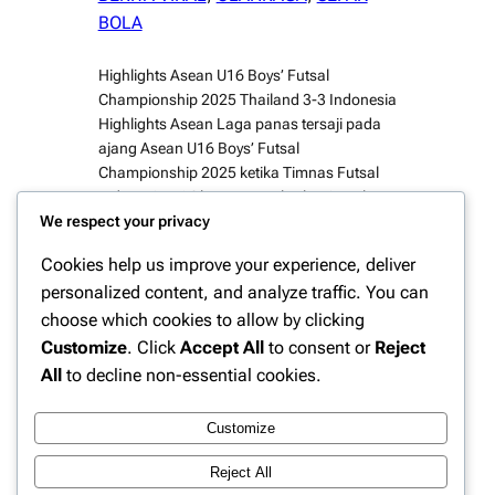
BOLA
Highlights Asean U16 Boys’ Futsal
Championship 2025 Thailand 3-3 Indonesia
Highlights Asean Laga panas tersaji pada
ajang Asean U16 Boys’ Futsal
Championship 2025 ketika Timnas Futsal
Indonesia U16 harus puas berbagi angka
We respect your privacy
dengan Thailand setelah pertandingan
berakhir dengan skor 3-3.Duel yang di gelar
Cookies help us improve your experience, deliver
di hadapan ribuan penonton tersebut
personalized content, and analyze traffic. You can
berlangsung sengit sejak menit awal dan
choose which cookies to allow by clicking
menyuguhkan…
Customize
. Click
Accept All
to consent or
Reject
All
to decline non-essential cookies.
Customize
Instagram
Facebook
X
Reject All