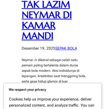
TAK LAZIM
NEYMAR DI
KAMAR
MANDI
Desember 19, 2025
SEPAK BOLA
Neymar Jr dikenal sebagai salah satu
pemain paling bertalenta dalam dunia
sepak bola modern. Aksi individunya di
lapangan, kreativitas saat menggiring bola,
serta gaya hidup glamor di luar
pertandingan kerap menjadi sorotan publik.
We respect your privacy
Namun, di balik popularitasnya sebagai
bintang besar, Neymar ternyata memiliki
Cookies help us improve your experience, deliver
kebiasaan unik yang jarang diketahui
personalized content, and analyze traffic. You can
banyak orang. Salah satu kebiasaan