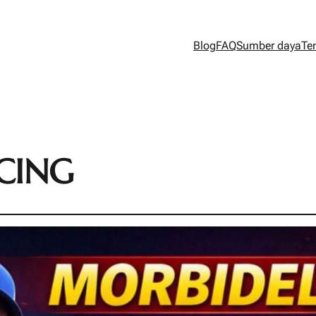
Blog
FAQ
Sumber daya
Te
CING