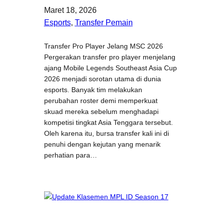
Maret 18, 2026
Esports
, 
Transfer Pemain
Transfer Pro Player Jelang MSC 2026
Pergerakan transfer pro player menjelang
ajang Mobile Legends Southeast Asia Cup
2026 menjadi sorotan utama di dunia
esports. Banyak tim melakukan
perubahan roster demi memperkuat
skuad mereka sebelum menghadapi
kompetisi tingkat Asia Tenggara tersebut.
Oleh karena itu, bursa transfer kali ini di
penuhi dengan kejutan yang menarik
perhatian para…