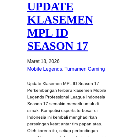
UPDATE
KLASEMEN
MPL ID
SEASON 17
Maret 18, 2026
Mobile Legends
, 
Turnamen Gaming
Update Klasemen MPL ID Season 17
Perkembangan terbaru klasemen Mobile
Legends Professional League Indonesia
Season 17 semakin menarik untuk di
simak. Kompetisi esports terbesar di
Indonesia ini kembali menghadirkan
persaingan ketat antar tim papan atas.
Oleh karena itu, setiap pertandingan