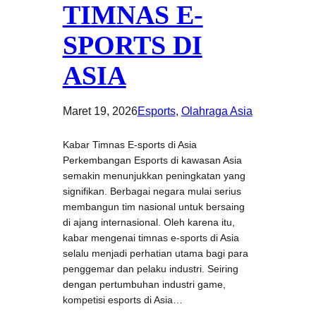
TIMNAS E-
SPORTS DI
ASIA
Maret 19, 2026
Esports
, 
Olahraga Asia
Kabar Timnas E-sports di Asia
Perkembangan Esports di kawasan Asia
semakin menunjukkan peningkatan yang
signifikan. Berbagai negara mulai serius
membangun tim nasional untuk bersaing
di ajang internasional. Oleh karena itu,
kabar mengenai timnas e-sports di Asia
selalu menjadi perhatian utama bagi para
penggemar dan pelaku industri. Seiring
dengan pertumbuhan industri game,
kompetisi esports di Asia…