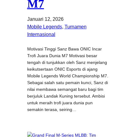
M7
Januari 12, 2026
Mobile Legends
, 
Turnamen
Internasional
Motivasi Tinggi Sanz Bawa ONIC Incar
Trofi Juara Dunia M7 Motivasi besar
tengah di tunjukkan oleh Sanz menjelang
keikutsertaan ONIC Esports di ajang
Mobile Legends World Championship M7.
Sebagai salah satu pemain kunci, Sanz di
nilai membawa semangat baru bagi tim
berjuluk Landak Kuning tersebut. Ambisi
untuk meraih trofi juara dunia pun
semakin terasa, seiring…