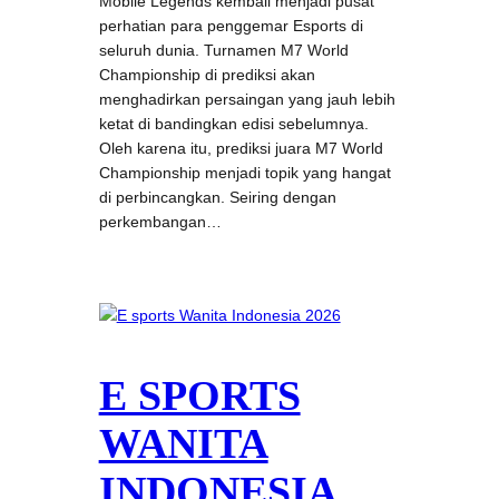
Mobile Legends kembali menjadi pusat
perhatian para penggemar Esports di
seluruh dunia. Turnamen M7 World
Championship di prediksi akan
menghadirkan persaingan yang jauh lebih
ketat di bandingkan edisi sebelumnya.
Oleh karena itu, prediksi juara M7 World
Championship menjadi topik yang hangat
di perbincangkan. Seiring dengan
perkembangan…
E SPORTS
WANITA
INDONESIA