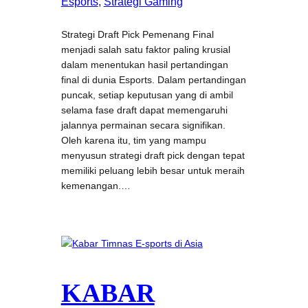
Esports
, 
Strategi Gaming
Strategi Draft Pick Pemenang Final
menjadi salah satu faktor paling krusial
dalam menentukan hasil pertandingan
final di dunia Esports. Dalam pertandingan
puncak, setiap keputusan yang di ambil
selama fase draft dapat memengaruhi
jalannya permainan secara signifikan.
Oleh karena itu, tim yang mampu
menyusun strategi draft pick dengan tepat
memiliki peluang lebih besar untuk meraih
kemenangan.…
KABAR