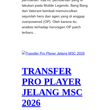
permainan. Kali ini, pembaruan yang di
lakukan pada Mobile Legends: Bang Bang
dan Valorant kembali memunculkan
sejumlah hero dan agen yang di anggap
overpowered (OP). Oleh karena itu,
analisis terhadap hero/agen OP patch
terbaru…
TRANSFER
PRO PLAYER
JELANG MSC
2026