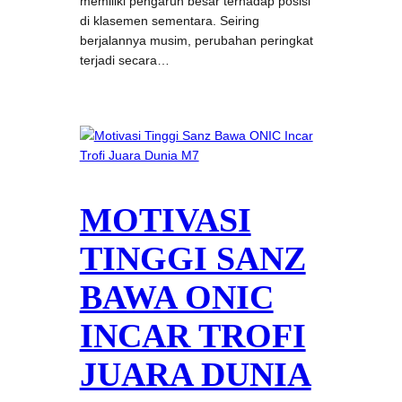
memiliki pengaruh besar terhadap posisi
di klasemen sementara. Seiring
berjalannya musim, perubahan peringkat
terjadi secara…
MOTIVASI
TINGGI SANZ
BAWA ONIC
INCAR TROFI
JUARA DUNIA