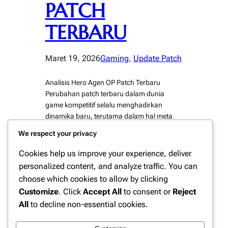
PATCH
TERBARU
Maret 19, 2026
Gaming
, 
Update Patch
Analisis Hero Agen OP Patch Terbaru
Perubahan patch terbaru dalam dunia
game kompetitif selalu menghadirkan
dinamika baru, terutama dalam hal meta
permainan. Kali ini, pembaruan yang di
We respect your privacy
lakukan pada Mobile Legends: Bang Bang
dan Valorant kembali memunculkan
Cookies help us improve your experience, deliver
sejumlah hero dan agen yang di anggap
personalized content, and analyze traffic. You can
overpowered (OP). Oleh karena itu, analisis
choose which cookies to allow by clicking
terhadap hero/agen OP patch terbaru…
Customize
. Click
Accept All
to consent or
Reject
All
to decline non-essential cookies.