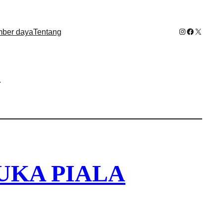
Instagram
Facebook
X
ber daya
Tentang
N
UKA PIALA