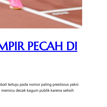
MPIR PECAH DI
ali tertuju pada nomor paling prestisius yakni
ng memicu decak kagum publik karena selisih