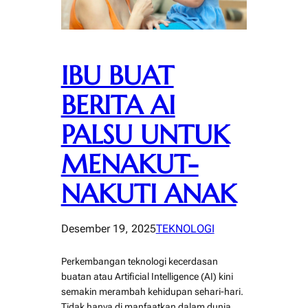
IBU BUAT
BERITA AI
PALSU UNTUK
MENAKUT-
NAKUTI ANAK
Desember 19, 2025
TEKNOLOGI
Perkembangan teknologi kecerdasan
buatan atau Artificial Intelligence (AI) kini
semakin merambah kehidupan sehari-hari.
Tidak hanya di manfaatkan dalam dunia