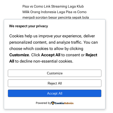
Pisa vs Como Link Streaming Laga Klub
Milik Orang Indonesia Laga Pisa vs Como
menjadi sorotan besar pencinta sepak bola
Indonesia. Pertandingan ini tidak hanya
We respect your privacy
menarik dari sisi kompetisi Serie B Italia
tetapi juga karena kedua klub memiliki
Cookies help us improve your experience, deliver
keterkaitan langsung dengan pengusaha
personalized content, and analyze traffic. You can
asal Indonesia. Oleh sebab itu duel ini
choose which cookies to allow by clicking
sering di sebut sebagai bentrokan klub…
Customize
. Click
Accept All
to consent or
Reject
All
to decline non-essential cookies.
Customize
Instagram
Facebook
X
Reject All
Accept All
Website Berita Olahraga Update | PPN
Powered by