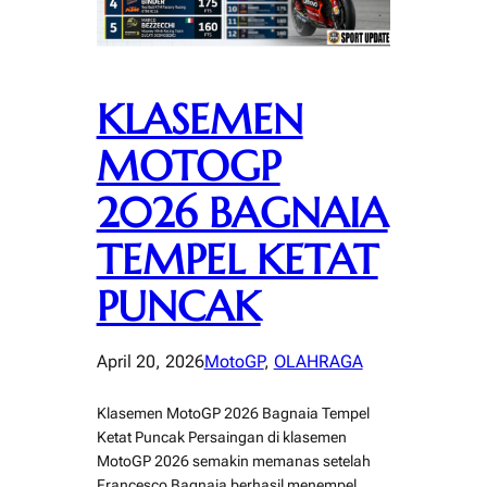
KLASEMEN
MOTOGP
2026 BAGNAIA
TEMPEL KETAT
PUNCAK
April 20, 2026
MotoGP
, 
OLAHRAGA
Klasemen MotoGP 2026 Bagnaia Tempel
Ketat Puncak Persaingan di klasemen
MotoGP 2026 semakin memanas setelah
Francesco Bagnaia berhasil menempel