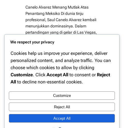
Canelo Alvarez Menang Mutlak Atas
Penantang Meksiko Di dunia tinju
profesional, Saul Canelo Alvarez kembali
menunjukkan dominasinya. Dalam
pertandingan yang di gelar di Las Vegas,
Nevada, Canelo Alvarez berhasil meraih
We respect your privacy
kemenangan mutlak atas penantang asal
Meksiko, membuktikan bahwa dirinya
Cookies help us improve your experience, deliver
masih menjadi salah satu petinju terkuat di
personalized content, and analyze traffic. You can
dunia saat ini. Pertarungan ini menjadi
choose which cookies to allow by clicking
sorotan utama penggemar tinju…
Customize
. Click
Accept All
to consent or
Reject
All
to decline non-essential cookies.
Customize
Instagram
Facebook
X
Reject All
Accept All
Website Berita Olahraga Update | PPN