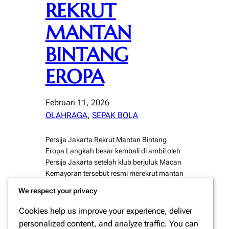
REKRUT
MANTAN
BINTANG
EROPA
Februari 11, 2026
OLAHRAGA
, 
SEPAK BOLA
Persija Jakarta Rekrut Mantan Bintang
Eropa Langkah besar kembali di ambil oleh
Persija Jakarta setelah klub berjuluk Macan
Kemayoran tersebut resmi merekrut mantan
bintang Eropa untuk memperkuat skuadnya
We respect your privacy
di kompetisi mendatang. Perekrutan ini
tidak hanya di pandang sebagai strategi
Cookies help us improve your experience, deliver
teknis semata, tetapi juga sebagai
personalized content, and analyze traffic. You can