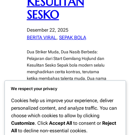
KESULITAN
SESKO
Desember 22, 2025
BERITA VIRAL
, 
SEPAK BOLA
Dua Striker Muda, Dua Nasib Berbeda:
Pelajaran dari Start Gemilang Hojlund dan
Kesulitan Sesko Sepak bola modern selalu
menghadirkan cerita kontras, terutama
ketika membahas talenta muda. Dua nama
yang kerap bandingkan dalam beberapa
We respect your privacy
musim terakhir adalah Rasmus Hojlund dan
Benjamin Sesko. Keduanya sama-sama
Cookies help us improve your experience, deliver
striker muda Eropa dengan profil fisik
personalized content, and analyze traffic. You can
mumpuni, insting gol tinggi, serta
choose which cookies to allow by clicking
ekspektasi…
Customize
. Click
Accept All
to consent or
Reject
All
to decline non-essential cookies.